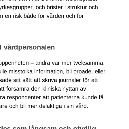
rkesgrupper, och brister i struktur och
om en risk både för vården och för
d vårdpersonalen
öppenheten – andra var mer tveksamma.
lle misstolka information, bli oroade, eller
de sitt sätt att skriva journaler för att
 att försämra den kliniska nyttan av
era respondenter att patienterna kunde få
are och bli mer delaktiga i sin vård.
des som långsam och otydlig