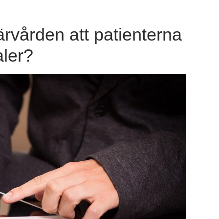
rvården att patienterna
aler?