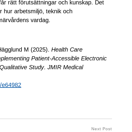
år rätt förutsättningar och kunskap. Det
r hur arbetsmiljö, teknik och
rimärvårdens vardag.
 Hägglund M (2025).
Health Care
mplementing Patient-Accessible Electronic
Qualitative Study
.
JMIR Medical
1/e64982
Next Post