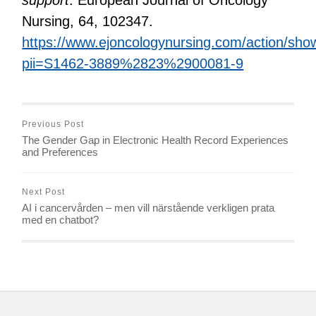
support
. European Journal of Oncology
Nursing, 64, 102347.
https://www.ejoncologynursing.com/action/sh
pii=S1462-3889%2823%2900081-9
Previous Post
The Gender Gap in Electronic Health Record Experiences
and Preferences
Next Post
AI i cancervården – men vill närstående verkligen prata
med en chatbot?