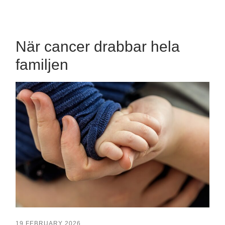
mobile
field
menu
När cancer drabbar hela
familjen
19 FEBRUARY 2026